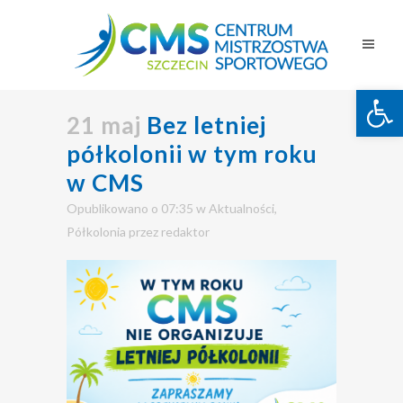
Otwórz 
21 maj
Bez letniej
półkolonii w tym roku
w CMS
Opublikowano o 07:35
w
Aktualności
,
Półkolonia
przez
redaktor